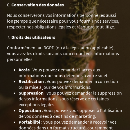
6.
Conservation des données
Nous conserverons vos informations personnelles aussi
longtemps que nécessaire pour vous fournir nos services,
respecter nos obligations légales et résoudre tout litige.
7.
Droits des utilisateurs
Conformément au RGPD (ou à la législation applicable),
vous avez les droits suivants concernant vos informations
personnelles :
Accès
: Vous pouvez demander l'accès aux
informations que nous détenons à votre sujet.
Rectification
: Vous pouvez demander la correction
ou la mise à jour de vos informations.
Suppression
: Vous pouvez demander la suppression
de vos informations, sous réserve de certaines
exceptions légales.
Opposition
: Vous pouvez vous opposer à l'utilisation
de vos données à des fins de marketing.
Portabilité
: Vous pouvez demander à recevoir vos
données dans un format structuré, couramment